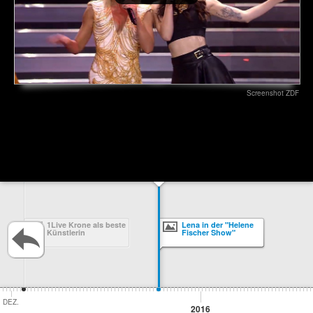
Screenshot ZDF
1Live Krone als beste
Lena in der "Helene
Künstlerin
Fischer Show"
DEZ.
2016